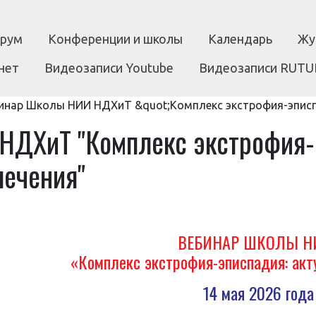
рум
Конференции и школы
Календарь
Жу
нет
Видеозаписи Youtube
Видеозаписи RUTU
инар Школы НИИ НДХиТ &quot;Комплекс экстрофия-эписп
НДХиТ "Комплекс экстрофия-
лечения"
ВЕБИНАР ШКОЛЫ Н
«Комплекс экстрофия-эписпадия: акт
14 мая 2026 года