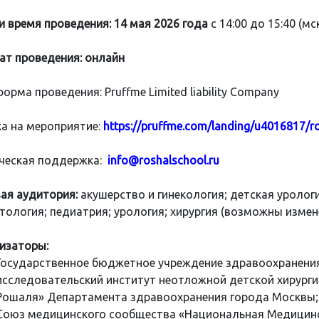
и время проведения:
14 мая
2026 года
с 14:00 до 15:40 (мск
т проведения: онлайн
орма проведения: Pruffme Limited liability Company
а на мероприятие:
https://pruffme.com/landing/u4016817/r
ческая поддержка:
info@roshalschool.ru
ая аудитория:
акушерство и гинекология; детская уролог
тология; педиатрия; урология; хирургия (возможны измен
изаторы:
Государственное бюджетное учреждение здравоохранени
исследовательский институт неотложной детской хирурги
Рошаля» Департамента здравоохранения города Москвы;
Союз медицинского сообщества «Национальная Медицинс