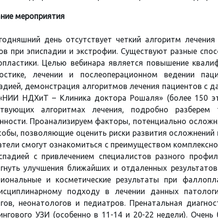
ние мероприятия
годняшний день отсутствует четкий алгоритм лечения
ов при эписпадии и экстрофии. Существуют разные спос
пластики. Целью вебинара является повышение квали
ностике, лечении и послеоперационном ведении пац
адией, демонстрация алгоритмов лечения пациентов с 
«НИИ НДХиТ – Клиника доктора Рошаля» (более 150 эт
ствующих алгоритмах лечения, подробно разберем
нности. Проанализируем факторы, потенциально осложн
собы, позволяющие оценить риски развития осложнений 
тели смогут ознакомиться с преимуществом комплексног
спадией с привлечением специалистов разного профи
гнуть улучшения ближайших и отдаленных результатов
иональные и косметические результаты при фаллопл
исциплинарному подходу в лечении данных патологий
гов, неонатологов и педиатров. Пренатальная диагно
ингового УЗИ (особенно в 11-14 и 20-22 недели). Очен