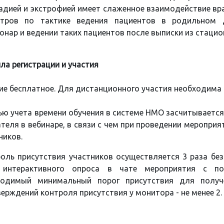
адией и экстрофией имеет слаженное взаимодействие вра
атров по тактике ведения пациентов в родильном д
онар и ведении таких пациентов после выписки из стацио
ла регистрации и участия
ие бесплатное. Для дистанционного участия необходима 
ью учета времени обучения в системе НМО засчитываетс
теля в вебинаре, в связи с чем при проведении меропри
ников.
оль присутствия участников осуществляется 3 раза бе
 интерактивного опроса в чате мероприятия с п
ходимый минимальный порог присутствия для полу
ерждений контроля присутствия у монитора - не менее 2.