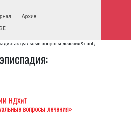
рнал
Архив
BE
адия: актуальные вопросы лечения&quot;
эписпадия:
ИИ НДХиТ
уальные вопросы лечения»