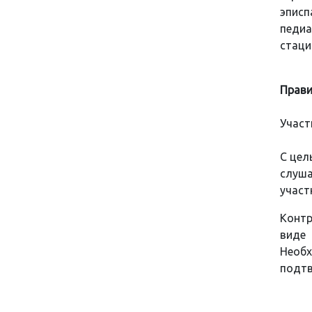
эписп
педи
стаци
Прави
Участ
С цел
слуша
участ
Контр
виде
Необ
подтв