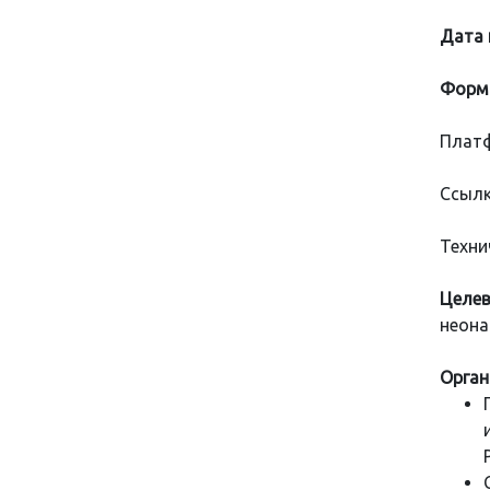
Дата 
Форма
Платф
Ссылк
Техни
Целев
неона
Орган