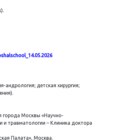
).
oshalschool_14.05.2026
ия-андрология; детская хирургия;
ения).
я города Москвы «Научно-
и и травматологии – Клиника доктора
кая Палата», Москва.