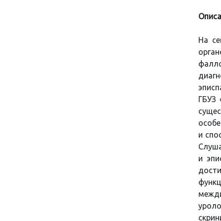
Описа
На се
орган
фалло
диаг
эписп
ГБУЗ 
суще
особе
и спо
Слуша
и эпи
дости
функц
межд
уроло
скрин