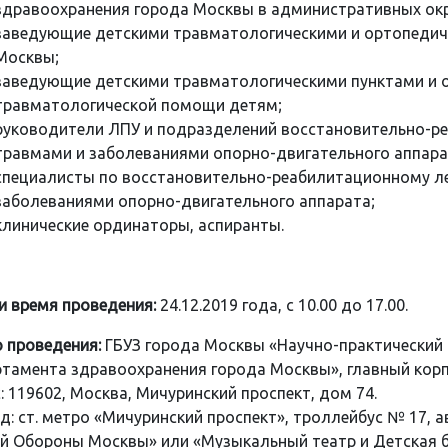
здравоохранения города Москвы в административных окр
заведующие детскими травматологическими и ортопедич
Москвы;
заведующие детскими травматологическими пунктами и 
травматологической помощи детям;
руководители ЛПУ и подразделений восстановительно-ре
травмами и заболеваниями опорно-двигательного аппара
специалисты по восстановительно-реабилитационному ле
заболеваниями опорно-двигательного аппарата;
клинические ординаторы, аспиранты.
и время проведения:
24.12.2019 года, с 10.00 до 17.00.
 проведения:
ГБУЗ города Москвы «Научно-практический 
тамента здравоохранения города Москвы», главный корп
: 119602, Москва, Мичуринский проспект, дом 74.
д: ст. метро «Мичуринский проспект», троллейбус № 17, а
й Обороны Москвы» или «Музыкальный театр и Детская б