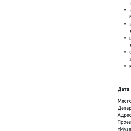
Дата 
Место
Депар
Адрес
Проез
«Музе