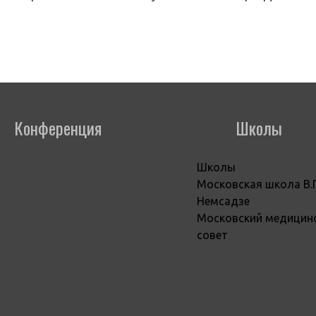
Конференция
Школы
Школы
Московская школа В.
Немсадзе
Московский медицин
совет