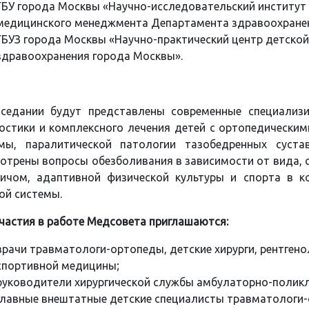
ГБУ города Москвы «Научно-исследовательский институт
медицинского менеджмента Департамента здравоохранен
ГБУЗ города Москвы «Научно-практический центр детско
здравоохранения города Москвы».
аседании будут представлены современные специализ
остики и комплексного лечения детей с ортопедически
мы, паралитической патологии тазобедренных суста
отрены вопросы обезболивания в зависимости от вида, 
ичом, адаптивной физической культуры и спорта в к
ой системы.
частия в работе Медсовета приглашаются:
врачи травматологи-ортопеды, детские хирурги, рентгено
спортивной медицины;
руководители хирургической службы амбулаторно-поликл
главные внештатные детские специалисты травматологи