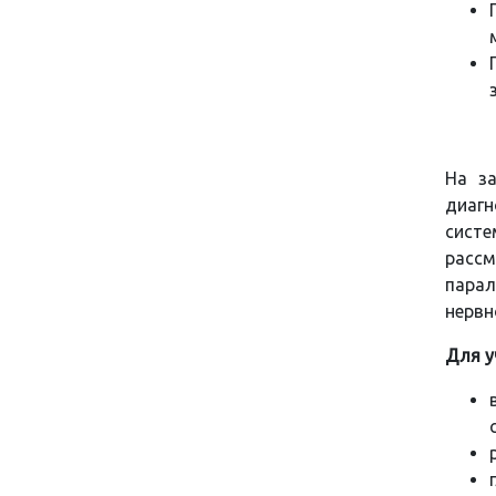
На з
диагн
систе
рассм
парал
нервн
Для у