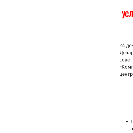
УСЛ
24 де
Депа
совет
«Комп
центр