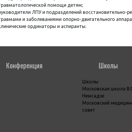
травматологической помощи детям;
руководители ЛПУ и подразделений восстановительно-ре
травмами и заболеваниями опорно-двигательного аппара
клинические ординаторы и аспиранты.
Конференция
Школы
Школы
Московская школа В.
Немсадзе
Московский медицин
совет