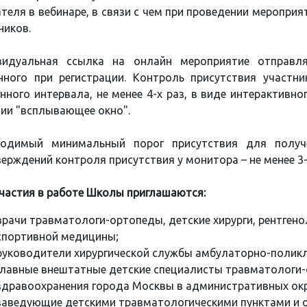
теля в вебинаре, в связи с чем при проведении меропри
ников.
видуальная ссылка на онлайн мероприятие отправля
нного при регистрации. Контроль присутствия участн
нного интервала, не менее 4-х раз, в виде интерактивн
ии "всплывающее окно".
ходимый минимальный порог присутствия для полу
ерждений контроля присутствия у монитора – не менее 3-
частия в работе Школы приглашаются:
врачи травматологи-ортопеды, детские хирурги, рентгено
спортивной медицины;
руководители хирургической службы амбулаторно-поликл
главные внештатные детские специалисты травматологи
здравоохранения города Москвы в административных окр
заведующие детскими травматологическими пунктами и 