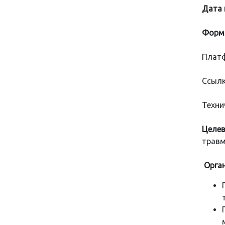
Дата 
Форма
Платф
Ссылк
Техни
Целев
травм
Орган