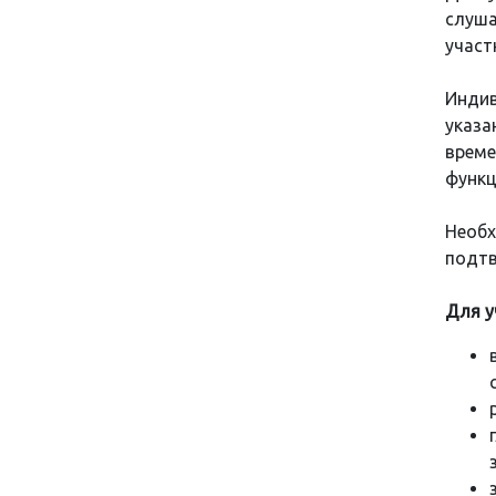
слуша
участ
Инди
указа
време
функц
Необ
подтв
Для у