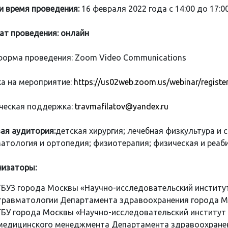
и время проведения:
16 февраля 2022 года с 14:00 до 17:00
т проведения: онлайн
орма проведения: Zoom Video Communications
а на мероприятие:
https://us02web.zoom.us/webinar/reg
ческая поддержка:
travmafilatov@yandex.ru
ая аудитория:
детская хирургия; лечебная физкультура и 
атология и ортопедия; физиотерапия; физическая и реа
изаторы:
ГБУЗ города Москвы «Научно-исследовательский институт
травматологии Департамента здравоохранения города М
ГБУ города Москвы «Научно-исследовательский институт
медицинского менеджмента Департамента здравоохранен