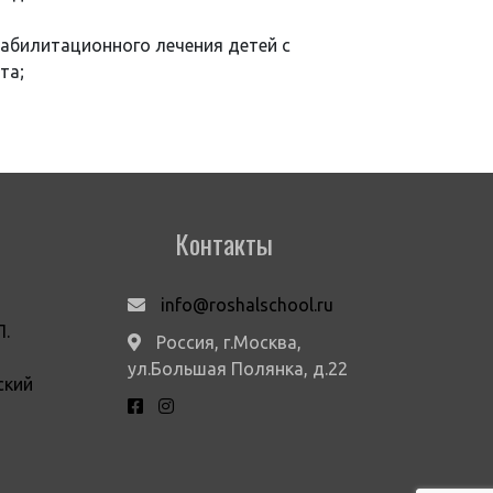
абилитационного лечения детей с
та;
Контакты
info@roshalschool.ru
П.
Россия, г.Москва,
ул.Большая Полянка, д.22
ский