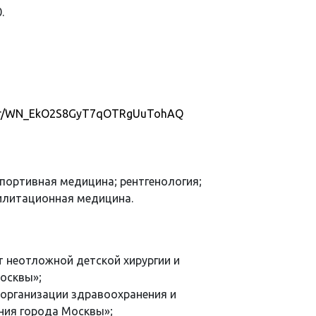
.
ister/WN_EkO2S8GyT7qOTRgUuTohAQ
спортивная медицина; рентгенология;
билитационная медицина.
 неотложной детской хирургии и
осквы»;
 организации здравоохранения и
ия города Москвы»;