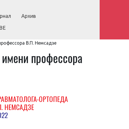
рнал
Архив
BE
рофессора В.П. Немсадзе
а имени профессора
РАВМАТОЛОГА-ОРТОПЕДА
П. НЕМСАДЗЕ
022