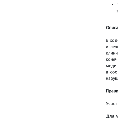
Описа
В ход
и леч
клини
коне
медиц
в соо
наруш
Прави
Участ
Для у