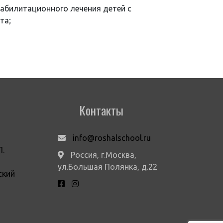
абилитационного лечения детей с
та;
Контакты
info@roshalschool.ru
П.
Россия, г.Москва,
ул.Большая Полянка, д.22
ский