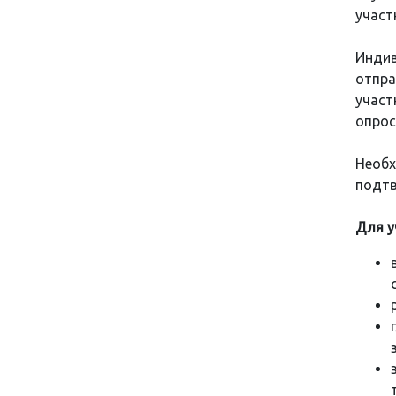
участ
Инди
отпра
участ
опрос
Необ
подтв
Для у