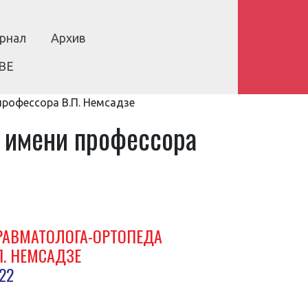
рнал
Архив
BE
рофессора В.П. Немсадзе
а имени профессора
РАВМАТОЛОГА-ОРТОПЕДА
П. НЕМСАДЗЕ
22