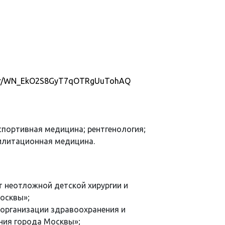
ister/WN_EkO2S8GyT7qOTRgUuTohAQ
 спортивная медицина; рентгенология;
билитационная медицина.
 неотложной детской хирургии и
осквы»;
 организации здравоохранения и
ия города Москвы»;