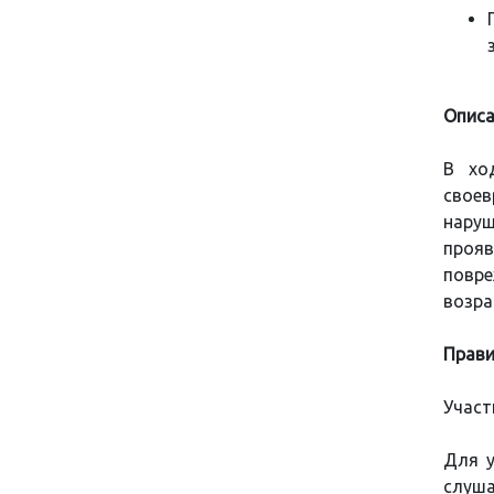
Описа
В хо
свое
наруш
прояв
повре
возра
Прави
Участ
Для у
слуша