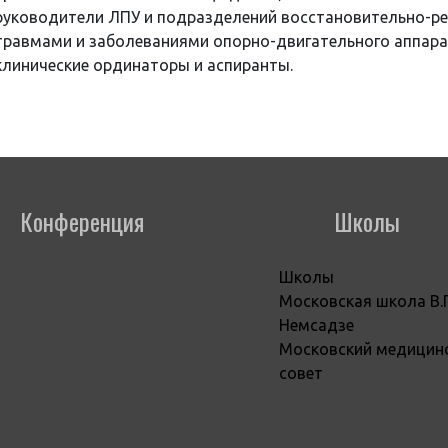
руководители ЛПУ и подразделений восстановительно-ре
травмами и заболеваниями опорно-двигательного аппара
клинические ординаторы и аспиранты.
Конференция
Школы
Школы
Московская школа В.
Немсадзе
Московский медицин
совет