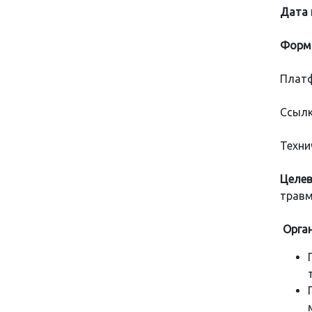
Дата 
Форма
Платф
Ссылк
Техни
Целев
травм
Орган