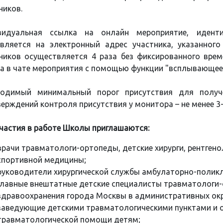
ников.
видуальная ссылка на онлайн мероприятие, идент
вляется на электронный адрес участника, указанного
ников осуществляется 4 раза без фиксированного врем
а в чате мероприятия с помощью функции "всплывающее 
ходимый минимальный порог присутствия для полу
ерждений контроля присутствия у монитора – не менее 3-
частия в работе Школы приглашаются:
врачи травматологи-ортопеды, детские хирурги, рентгено
спортивной медицины;
руководители хирургической службы амбулаторно-поликл
главные внештатные детские специалисты травматологи
здравоохранения города Москвы в административных окр
заведующие детскими травматологическими пунктами и 
травматологической помощи детям;