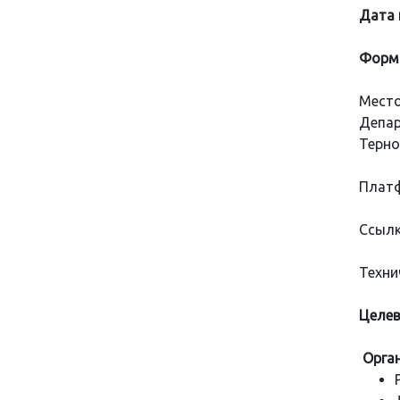
Дата 
Форма
Место
Депар
Терно
Платф
Ссылк
Техни
Целев
Орган