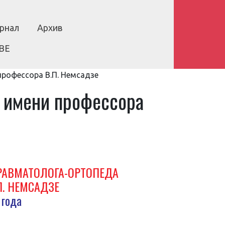
рнал
Архив
BE
рофессора В.П. Немсадзе
а имени профессора
РАВМАТОЛОГА-ОРТОПЕДА
П. НЕМСАДЗЕ
 года