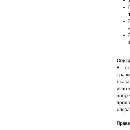
Описа
В хо
травм
оказ
испо
повре
проя
опера
Прави