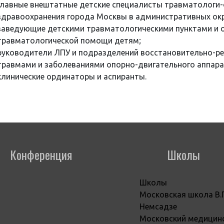
главные внештатные детские специалисты травматологи
здравоохранения города Москвы в административных окр
заведующие детскими травматологическими пунктами и 
травматологической помощи детям;
руководители ЛПУ и подразделений восстановительно-ре
травмами и заболеваниями опорно-двигательного аппара
клинические ординаторы и аспиранты.
Конференция
Школы
Школы
Московская школа В.
Немсадзе
Московский медицин