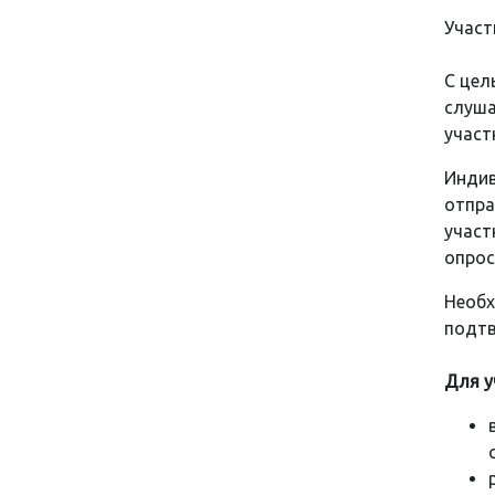
Участ
С цел
слуша
участ
Инди
отпра
участ
опрос
Необ
подтв
Для у