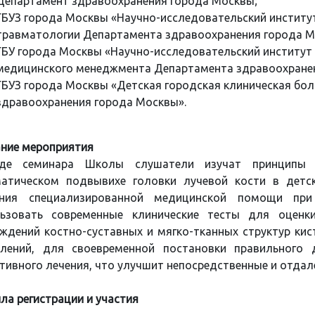
Департамент здравоохранения города Москвы;
ГБУЗ города Москвы «Научно-исследовательский институт
травматологии Департамента здравоохранения города М
ГБУ города Москвы «Научно-исследовательский институт
медицинского менеджмента Департамента здравоохранен
ГБУЗ города Москвы «Детская городская клиническая бол
здравоохранения города Москвы».
ние мероприятия
де семинара Школы слушатели изучат принципы д
атическом подвывихе головки лучевой кости в детс
ания специализированной медицинской помощи при
льзовать современные клинические тесты для оценк
ждений костно-суставных и мягко-тканных структур кист
влений, для своевременной постановки правильного 
тивного лечения, что улучшит непосредственные и отдал
ла регистрации и участия