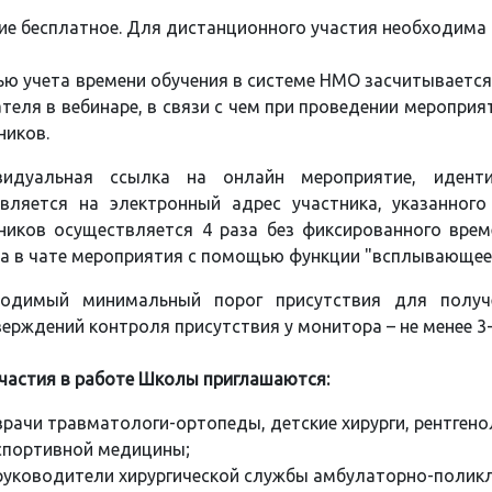
ие бесплатное. Для дистанционного участия необходима 
ью учета времени обучения в системе НМО засчитываетс
теля в вебинаре, в связи с чем при проведении меропри
ников.
видуальная ссылка на онлайн мероприятие, идент
вляется на электронный адрес участника, указанного
ников осуществляется 4 раза без фиксированного врем
а в чате мероприятия с помощью функции "всплывающее 
ходимый минимальный порог присутствия для полу
ерждений контроля присутствия у монитора – не менее 3-
частия в работе Школы приглашаются:
врачи травматологи-ортопеды, детские хирурги, рентгено
спортивной медицины;
руководители хирургической службы амбулаторно-поликл