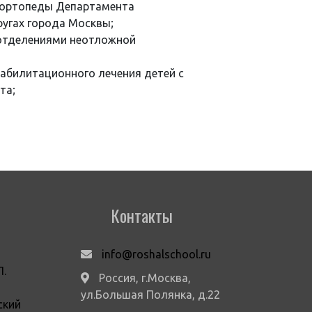
-ортопеды Департамента
угах города Москвы;
отделениями неотложной
абилитационного лечения детей с
та;
Контакты
info@roshalschool.ru
П.
Россия, г.Москва,
ул.Большая Полянка, д.22
ский